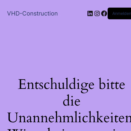
LinkedIn
Instagram
Faceboo
VHD-Construction
Anmelde
Entschuldige bitte
die
Unannehmlichkeiten