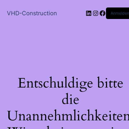
LinkedIn
Instagram
Faceboo
VHD-Construction
Anmelde
Entschuldige bitte
die
Unannehmlichkeiten