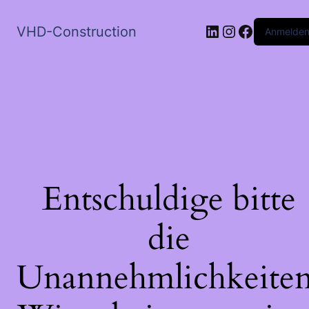
LinkedIn
Instagram
Faceboo
VHD-Construction
Anmelde
Entschuldige bitte
die
Unannehmlichkeiten