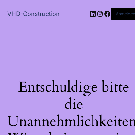
LinkedIn
Instagram
Faceboo
VHD-Construction
Anmelde
Entschuldige bitte
die
Unannehmlichkeiten