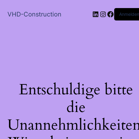
LinkedIn
Instagram
Faceboo
VHD-Construction
Anmelde
Entschuldige bitte
die
Unannehmlichkeiten