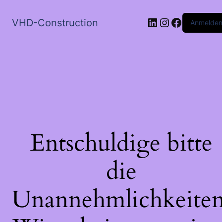
-
LinkedIn
Instagram
Faceboo
VHD-Construction
Anmelde
967855307
Menge
Entschuldige bitte
die
Unannehmlichkeiten