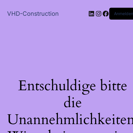
GUARD
LinkedIn
Instagram
Faceboo
VHD-Construction
Anmelde
-
580
50
29-
06
Menge
Entschuldige bitte
die
Unannehmlichkeiten