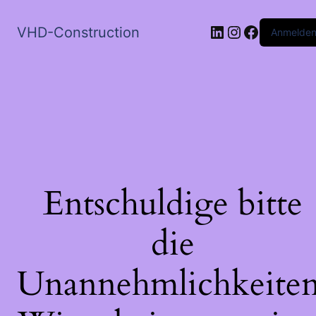
LinkedIn
Instagram
Faceboo
VHD-Construction
Anmelde
Entschuldige bitte
die
Unannehmlichkeiten