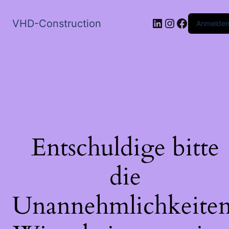
LinkedIn
Instagram
Faceboo
VHD-Construction
Anmelde
Entschuldige bitte
die
Unannehmlichkeiten