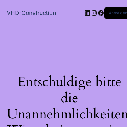
LinkedIn
Instagram
Faceboo
VHD-Construction
Anmelde
Entschuldige bitte
die
Unannehmlichkeiten