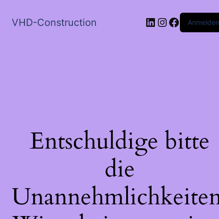
LinkedIn
Instagram
Faceboo
VHD-Construction
Anmelde
Entschuldige bitte
die
Unannehmlichkeiten