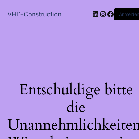
LinkedIn
Instagram
Faceboo
VHD-Construction
Anmelde
Entschuldige bitte
die
Unannehmlichkeiten