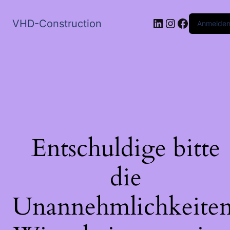
LinkedIn
Instagram
Faceboo
VHD-Construction
Anmelde
Entschuldige bitte
die
Unannehmlichkeiten