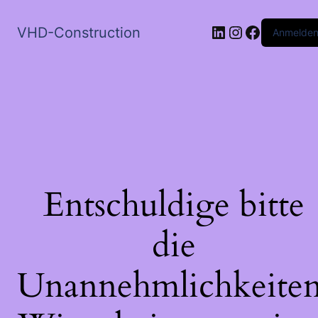
LinkedIn
Instagram
Faceboo
VHD-Construction
Anmelde
Entschuldige bitte
die
Unannehmlichkeiten