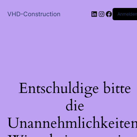
LinkedIn
Instagram
Faceboo
VHD-Construction
Anmelde
Entschuldige bitte
die
Unannehmlichkeiten